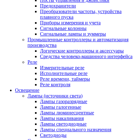
Посты управления и джойстики
Предохранители
Преобразователи частоты, устройства
плавного пуска
Приборы измерения и учета
Сигнальные колонны
Сигнальные лампы и зуммеры
Промышленные контроллеры и автоматизация
производства
Логические контроллеры и аксессуары
Средства человеко-машинного интерфейса
Реле
Измерительные реле
Исполнительные реле
Реле времени, таймеры
Реле контроля
Освещение
Лампы (источники света)
Лампы газоразрядные
Лампы галогенные
Лампы люминесцентные
Лампы накаливания
Лампы светодиодные
Лампы специального назначения
Светодиоды