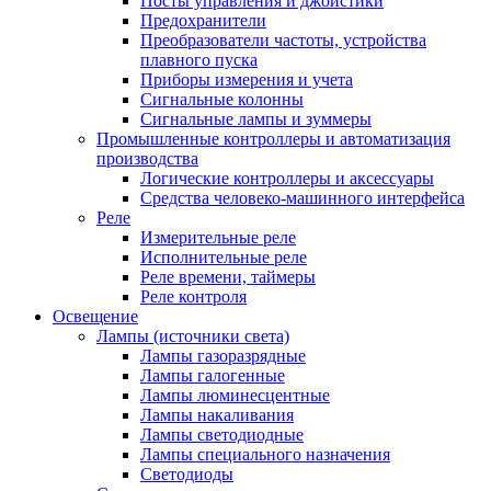
Посты управления и джойстики
Предохранители
Преобразователи частоты, устройства
плавного пуска
Приборы измерения и учета
Сигнальные колонны
Сигнальные лампы и зуммеры
Промышленные контроллеры и автоматизация
производства
Логические контроллеры и аксессуары
Средства человеко-машинного интерфейса
Реле
Измерительные реле
Исполнительные реле
Реле времени, таймеры
Реле контроля
Освещение
Лампы (источники света)
Лампы газоразрядные
Лампы галогенные
Лампы люминесцентные
Лампы накаливания
Лампы светодиодные
Лампы специального назначения
Светодиоды