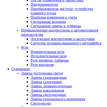
Посты управления и джойстики
Предохранители
Преобразователи частоты, устройства
плавного пуска
Приборы измерения и учета
Сигнальные колонны
Сигнальные лампы и зуммеры
Промышленные контроллеры и автоматизация
производства
Логические контроллеры и аксессуары
Средства человеко-машинного интерфейса
Реле
Измерительные реле
Исполнительные реле
Реле времени, таймеры
Реле контроля
Освещение
Лампы (источники света)
Лампы газоразрядные
Лампы галогенные
Лампы люминесцентные
Лампы накаливания
Лампы светодиодные
Лампы специального назначения
Светодиоды