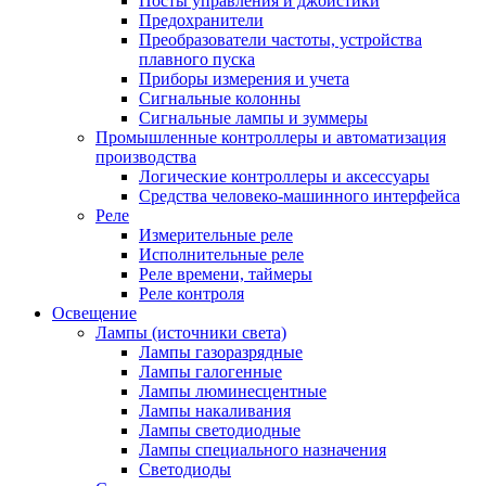
Посты управления и джойстики
Предохранители
Преобразователи частоты, устройства
плавного пуска
Приборы измерения и учета
Сигнальные колонны
Сигнальные лампы и зуммеры
Промышленные контроллеры и автоматизация
производства
Логические контроллеры и аксессуары
Средства человеко-машинного интерфейса
Реле
Измерительные реле
Исполнительные реле
Реле времени, таймеры
Реле контроля
Освещение
Лампы (источники света)
Лампы газоразрядные
Лампы галогенные
Лампы люминесцентные
Лампы накаливания
Лампы светодиодные
Лампы специального назначения
Светодиоды