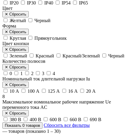
IP20
IP30
IP40
IP54
IP65
Цвет
✕
Сбросить
Желтый
Черный
Форма
✕
Сбросить
Круглая
Прямоугольник
Цвет кнопки
✕
Сбросить
Зеленый
Красный
Красный/Зеленый
Черный
Количество полюсов
✕
Сбросить
0
1
2
3
4
Номинальный ток длительной нагрузки Iu
✕
Сбросить
10 А
100 А
125 А
16 А
20 А
8
Максимальное номинальное рабочее напряжение Ue
переменного тока AC
✕
Сбросить
380 В
400 В
600 В
660 В
690 В
Сбросить все фильтры
Показать
0
товаров
—
товаров (показано 1 – 30)