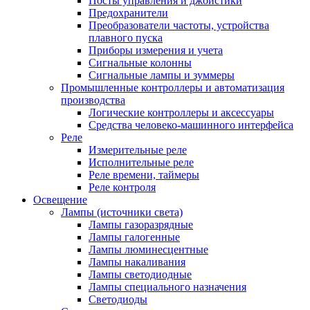
Посты управления и джойстики
Предохранители
Преобразователи частоты, устройства
плавного пуска
Приборы измерения и учета
Сигнальные колонны
Сигнальные лампы и зуммеры
Промышленные контроллеры и автоматизация
производства
Логические контроллеры и аксессуары
Средства человеко-машинного интерфейса
Реле
Измерительные реле
Исполнительные реле
Реле времени, таймеры
Реле контроля
Освещение
Лампы (источники света)
Лампы газоразрядные
Лампы галогенные
Лампы люминесцентные
Лампы накаливания
Лампы светодиодные
Лампы специального назначения
Светодиоды