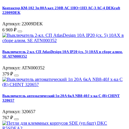
Контактор КМ-102 3п 80А кат. 230В AC 1НО+1НЗ AC-3 AC-4 DEKraft
22009DEK
Артикул: 22009DEK
6 969 ₽
Выключатель 2-кл. СП AtlasDesign 10А IP20 (сх. 5) 10AX в сборе алюм.
SE ATN000352
Артикул: ATN000352
379 ₽
Выключатель автоматический 1п 20А 6кА NB8-40J х-ка C (R) CHINT
320657
Артикул: 320657
767 ₽