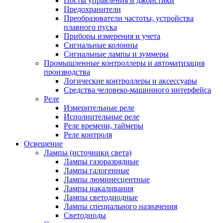
Посты управления и джойстики
Предохранители
Преобразователи частоты, устройства
плавного пуска
Приборы измерения и учета
Сигнальные колонны
Сигнальные лампы и зуммеры
Промышленные контроллеры и автоматизация
производства
Логические контроллеры и аксессуары
Средства человеко-машинного интерфейса
Реле
Измерительные реле
Исполнительные реле
Реле времени, таймеры
Реле контроля
Освещение
Лампы (источники света)
Лампы газоразрядные
Лампы галогенные
Лампы люминесцентные
Лампы накаливания
Лампы светодиодные
Лампы специального назначения
Светодиоды