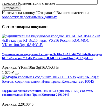
телефона
Комментарии к заявке
Отправить
Нажимая на кнопку “Отправит” Вы соглашаетесь на
обработку персональных данных
С этим товаром покупают
Удлинитель на каучуковой колодке 3х10м 16А IP44 250В 4кВт каучук
КГ 3х2.5 черн. УХз16 Россия КОСМОС YKsm10m-3g(16A)KG-B
Артикул: YKsm10m-3g(16A)KG-B
1 675 ₽
Муфта кабельная соединит. 1кВ 1ПСТб(тк)-4х(70-120) с болтов.
соединителями Нева-Транс Комплект 22010045
Артикул: 22010045