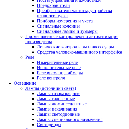
Посты управления и джойстики
Предохранители
Преобразователи частоты, устройства
плавного пуска
Приборы измерения и учета
Сигнальные колонны
Сигнальные лампы и зуммеры
Промышленные контроллеры и автоматизация
производства
Логические контроллеры и аксессуары
Средства человеко-машинного интерфейса
Реле
Измерительные реле
Исполнительные реле
Реле времени, таймеры
Реле контроля
Освещение
Лампы (источники света)
Лампы газоразрядные
Лампы галогенные
Лампы люминесцентные
Лампы накаливания
Лампы светодиодные
Лампы специального назначения
Светодиоды