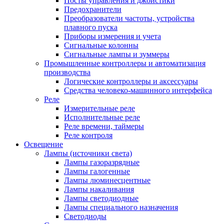
Посты управления и джойстики
Предохранители
Преобразователи частоты, устройства
плавного пуска
Приборы измерения и учета
Сигнальные колонны
Сигнальные лампы и зуммеры
Промышленные контроллеры и автоматизация
производства
Логические контроллеры и аксессуары
Средства человеко-машинного интерфейса
Реле
Измерительные реле
Исполнительные реле
Реле времени, таймеры
Реле контроля
Освещение
Лампы (источники света)
Лампы газоразрядные
Лампы галогенные
Лампы люминесцентные
Лампы накаливания
Лампы светодиодные
Лампы специального назначения
Светодиоды