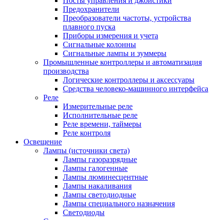
Посты управления и джойстики
Предохранители
Преобразователи частоты, устройства
плавного пуска
Приборы измерения и учета
Сигнальные колонны
Сигнальные лампы и зуммеры
Промышленные контроллеры и автоматизация
производства
Логические контроллеры и аксессуары
Средства человеко-машинного интерфейса
Реле
Измерительные реле
Исполнительные реле
Реле времени, таймеры
Реле контроля
Освещение
Лампы (источники света)
Лампы газоразрядные
Лампы галогенные
Лампы люминесцентные
Лампы накаливания
Лампы светодиодные
Лампы специального назначения
Светодиоды