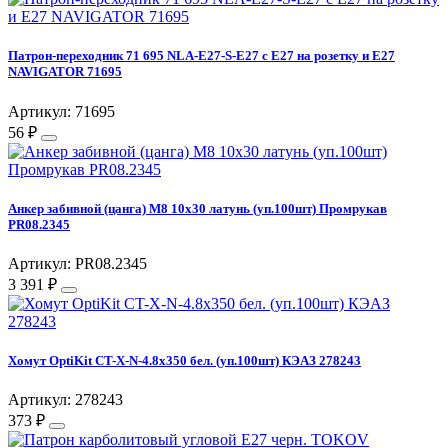
Патрон-переходник 71 695 NLA-E27-S-E27 с E27 на розетку и E27
NAVIGATOR 71695
Артикул: 71695
56 ₽
Анкер забивной (цанга) М8 10х30 латунь (уп.100шт) Промрукав
PR08.2345
Артикул: PR08.2345
3 391 ₽
Хомут OptiKit CT-Х-N-4.8х350 бел. (уп.100шт) КЭАЗ 278243
Артикул: 278243
373 ₽