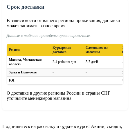
Срок доставки
В зависимости от вашего региона проживания, доставка
может занимать разное время.
Данные в таблице приведены ориентировочные.
Курьерская
Самовывоз из
Тран
Регион
доставка
магазина
комп
Москва, Московская
2-4 рабочих дня
5-7 дней
-
область
Урал и Поволжье
-
-
5-8 д
ЮГ
-
-
4-7 д
О доставке в другие регионы России и страны СНГ
уточняйте менеджеров магазина.
Подпишитесь на рассылку и будьте в курсе! Акции, скидки,