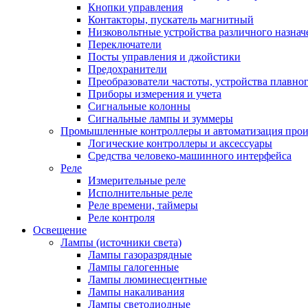
Кнопки управления
Контакторы, пускатель магнитный
Низковольтные устройства различного назнач
Переключатели
Посты управления и джойстики
Предохранители
Преобразователи частоты, устройства плавног
Приборы измерения и учета
Сигнальные колонны
Сигнальные лампы и зуммеры
Промышленные контроллеры и автоматизация прои
Логические контроллеры и аксессуары
Средства человеко-машинного интерфейса
Реле
Измерительные реле
Исполнительные реле
Реле времени, таймеры
Реле контроля
Освещение
Лампы (источники света)
Лампы газоразрядные
Лампы галогенные
Лампы люминесцентные
Лампы накаливания
Лампы светодиодные