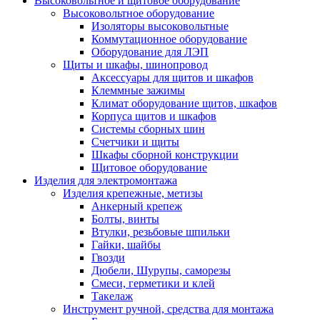
Высоковольтное и щитовое оборудование
Высоковольтное оборудование
Изоляторы высоковольтные
Коммутационное оборудование
Оборудование для ЛЭП
Щиты и шкафы, шинопровод
Аксессуары для щитов и шкафов
Клеммные зажимы
Климат оборудование щитов, шкафов
Корпуса щитов и шкафов
Системы сборных шин
Счетчики и щиты
Шкафы сборной конструкции
Щитовое оборудование
Изделия для электромонтажа
Изделия крепежные, метизы
Анкерный крепеж
Болты, винты
Втулки, резьбовые шпильки
Гайки, шайбы
Гвозди
Дюбели, Шурупы, саморезы
Смеси, герметики и клей
Такелаж
Инструмент ручной, средства для монтажа