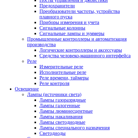
Посты управления и джойстики
Предохранители
Преобразователи частоты, устройства
плавного пуска
Приборы измерения и учета
Сигнальные колонны
Сигнальные лампы и зуммеры
Промышленные контроллеры и автоматизация
производства
Логические контроллеры и аксессуары
Средства человеко-машинного интерфейса
Реле
Измерительные реле
Исполнительные реле
Реле времени, таймеры
Реле контроля
Освещение
Лампы (источники света)
Лампы газоразрядные
Лампы галогенные
Лампы люминесцентные
Лампы накаливания
Лампы светодиодные
Лампы специального назначения
Светодиоды