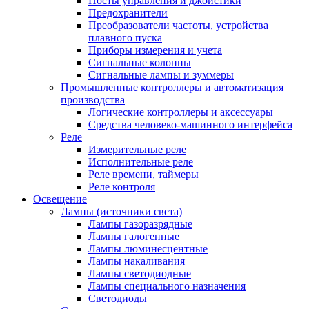
Посты управления и джойстики
Предохранители
Преобразователи частоты, устройства
плавного пуска
Приборы измерения и учета
Сигнальные колонны
Сигнальные лампы и зуммеры
Промышленные контроллеры и автоматизация
производства
Логические контроллеры и аксессуары
Средства человеко-машинного интерфейса
Реле
Измерительные реле
Исполнительные реле
Реле времени, таймеры
Реле контроля
Освещение
Лампы (источники света)
Лампы газоразрядные
Лампы галогенные
Лампы люминесцентные
Лампы накаливания
Лампы светодиодные
Лампы специального назначения
Светодиоды