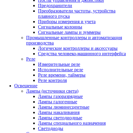
Посты управления и джойстики
Предохранители
Преобразователи частоты, устройства
плавного пуска
Приборы измерения и учета
Сигнальные колонны
Сигнальные лампы и зуммеры
Промышленные контроллеры и автоматизация
производства
Логические контроллеры и аксессуары
Средства человеко-машинного интерфейса
Реле
Измерительные реле
Исполнительные реле
Реле времени, таймеры
Реле контроля
Освещение
Лампы (источники света)
Лампы газоразрядные
Лампы галогенные
Лампы люминесцентные
Лампы накаливания
Лампы светодиодные
Лампы специального назначения
Светодиоды