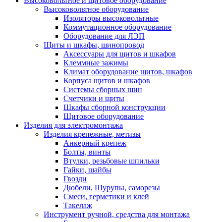
Высоковольтное и щитовое оборудование
Высоковольтное оборудование
Изоляторы высоковольтные
Коммутационное оборудование
Оборудование для ЛЭП
Щиты и шкафы, шинопровод
Аксессуары для щитов и шкафов
Клеммные зажимы
Климат оборудование щитов, шкафов
Корпуса щитов и шкафов
Системы сборных шин
Счетчики и щиты
Шкафы сборной конструкции
Щитовое оборудование
Изделия для электромонтажа
Изделия крепежные, метизы
Анкерный крепеж
Болты, винты
Втулки, резьбовые шпильки
Гайки, шайбы
Гвозди
Дюбели, Шурупы, саморезы
Смеси, герметики и клей
Такелаж
Инструмент ручной, средства для монтажа