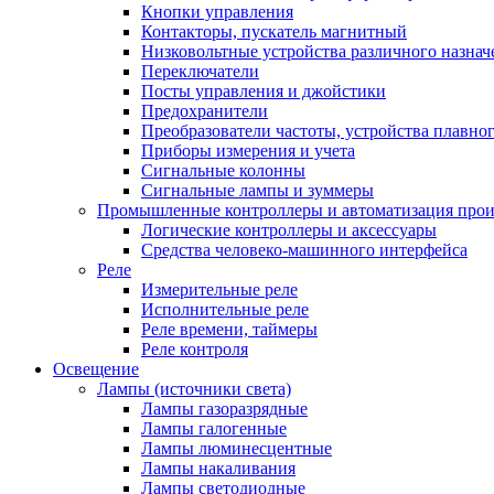
Кнопки управления
Контакторы, пускатель магнитный
Низковольтные устройства различного назнач
Переключатели
Посты управления и джойстики
Предохранители
Преобразователи частоты, устройства плавног
Приборы измерения и учета
Сигнальные колонны
Сигнальные лампы и зуммеры
Промышленные контроллеры и автоматизация прои
Логические контроллеры и аксессуары
Средства человеко-машинного интерфейса
Реле
Измерительные реле
Исполнительные реле
Реле времени, таймеры
Реле контроля
Освещение
Лампы (источники света)
Лампы газоразрядные
Лампы галогенные
Лампы люминесцентные
Лампы накаливания
Лампы светодиодные