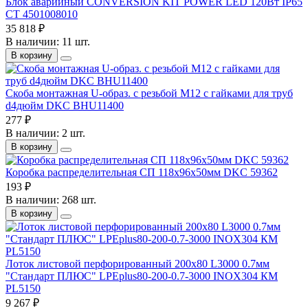
Блок аварийный CONVERSION KIT POWER LED 120Вт IP65
СТ 4501008010
35 818 ₽
В наличии: 11 шт.
В корзину
Скоба монтажная U-образ. с резьбой М12 с гайками для труб
d4дюйм DKC BHU11400
277 ₽
В наличии: 2 шт.
В корзину
Коробка распределительная СП 118х96х50мм DKC 59362
193 ₽
В наличии: 268 шт.
В корзину
Лоток листовой перфорированный 200х80 L3000 0.7мм
"Стандарт ПЛЮС" LPEplus80-200-0.7-3000 INOX304 КМ
PL5150
9 267 ₽