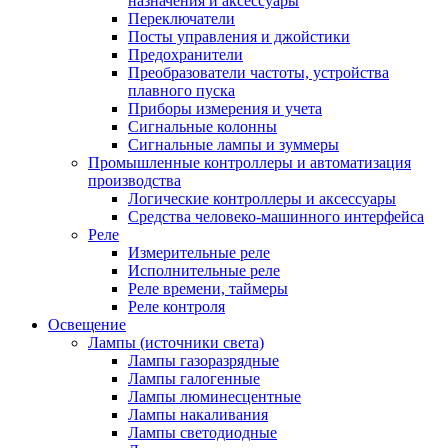
назначения и аксессуары
Переключатели
Посты управления и джойстики
Предохранители
Преобразователи частоты, устройства
плавного пуска
Приборы измерения и учета
Сигнальные колонны
Сигнальные лампы и зуммеры
Промышленные контроллеры и автоматизация
производства
Логические контроллеры и аксессуары
Средства человеко-машинного интерфейса
Реле
Измерительные реле
Исполнительные реле
Реле времени, таймеры
Реле контроля
Освещение
Лампы (источники света)
Лампы газоразрядные
Лампы галогенные
Лампы люминесцентные
Лампы накаливания
Лампы светодиодные