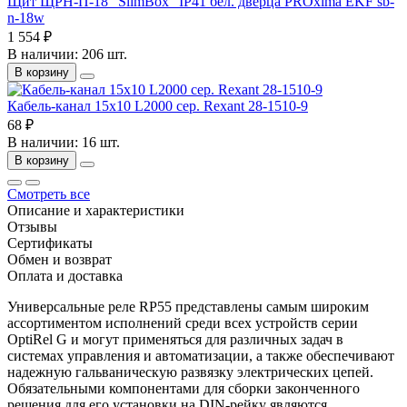
Щит ЩРН-П-18 "SlimBox" IP41 бел. дверца PROxima EKF sb-
n-18w
1 554 ₽
В наличии: 206 шт.
В корзину
Кабель-канал 15х10 L2000 сер. Rexant 28-1510-9
68 ₽
В наличии: 16 шт.
В корзину
Смотреть все
Описание и характеристики
Отзывы
Сертификаты
Обмен и возврат
Оплата и доставка
Универсальные реле RP55 представлены самым широким
ассортиментом исполнений среди всех устройств серии
OptiRel G и могут применяться для различных задач в
системах управления и автоматизации, а также обеспечивают
надежную гальваническую развязку электрических цепей.
Обязательными компонентами для сборки законченного
решения для его установки на DIN-рейку являются