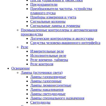
Посты управления и джойстики
Предохранители
Преобразователи частоты, устройства
плавного пуска
Приборы измерения и учета
Сигнальные колонны
Сигнальные лампы и зуммеры
Промышленные контроллеры и автоматизация
производства
Логические контроллеры и аксессуары
Средства человеко-машинного интерфейса
Реле
Измерительные реле
Исполнительные реле
Реле времени, таймеры
Реле контроля
Освещение
Лампы (источники света)
Лампы газоразрядные
Лампы галогенные
Лампы люминесцентные
Лампы накаливания
Лампы светодиодные
Лампы специального назначения
Светодиоды