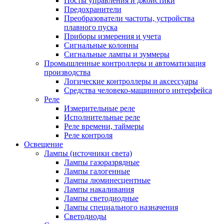
Посты управления и джойстики
Предохранители
Преобразователи частоты, устройства
плавного пуска
Приборы измерения и учета
Сигнальные колонны
Сигнальные лампы и зуммеры
Промышленные контроллеры и автоматизация
производства
Логические контроллеры и аксессуары
Средства человеко-машинного интерфейса
Реле
Измерительные реле
Исполнительные реле
Реле времени, таймеры
Реле контроля
Освещение
Лампы (источники света)
Лампы газоразрядные
Лампы галогенные
Лампы люминесцентные
Лампы накаливания
Лампы светодиодные
Лампы специального назначения
Светодиоды