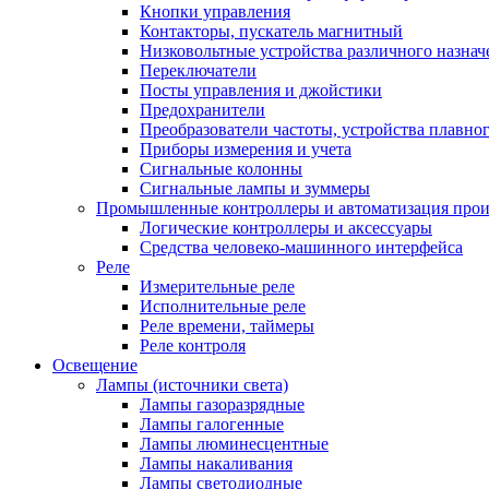
Кнопки управления
Контакторы, пускатель магнитный
Низковольтные устройства различного назнач
Переключатели
Посты управления и джойстики
Предохранители
Преобразователи частоты, устройства плавног
Приборы измерения и учета
Сигнальные колонны
Сигнальные лампы и зуммеры
Промышленные контроллеры и автоматизация прои
Логические контроллеры и аксессуары
Средства человеко-машинного интерфейса
Реле
Измерительные реле
Исполнительные реле
Реле времени, таймеры
Реле контроля
Освещение
Лампы (источники света)
Лампы газоразрядные
Лампы галогенные
Лампы люминесцентные
Лампы накаливания
Лампы светодиодные