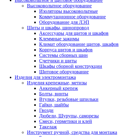
Высоковольтное и щитовое оборудование
Высоковольтное оборудование
Изоляторы высоковольтные
Коммутационное оборудование
Оборудование для ЛЭП
Щиты и шкафы, шинопровод
Аксессуары для щитов и шкафов
Клеммные зажимы
Климат оборудование щитов, шкафов
Корпуса щитов и шкафов
Системы сборных шин
Счетчики и щиты
Шкафы сборной конструкции
Щитовое оборудование
Изделия для электромонтажа
Изделия крепежные, метизы
Анкерный крепеж
Болты, винты
Втулки, резьбовые шпильки
Гайки, шайбы
Гвозди
Дюбели, Шурупы, саморезы
Смеси, герметики и клей
Такелаж
Инструмент ручной, средства для монтажа