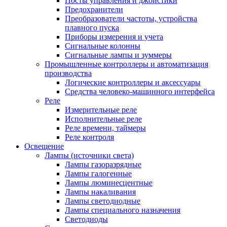
Посты управления и джойстики
Предохранители
Преобразователи частоты, устройства
плавного пуска
Приборы измерения и учета
Сигнальные колонны
Сигнальные лампы и зуммеры
Промышленные контроллеры и автоматизация
производства
Логические контроллеры и аксессуары
Средства человеко-машинного интерфейса
Реле
Измерительные реле
Исполнительные реле
Реле времени, таймеры
Реле контроля
Освещение
Лампы (источники света)
Лампы газоразрядные
Лампы галогенные
Лампы люминесцентные
Лампы накаливания
Лампы светодиодные
Лампы специального назначения
Светодиоды