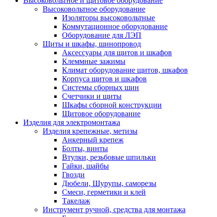
Высоковольтное и щитовое оборудование
Высоковольтное оборудование
Изоляторы высоковольтные
Коммутационное оборудование
Оборудование для ЛЭП
Щиты и шкафы, шинопровод
Аксессуары для щитов и шкафов
Клеммные зажимы
Климат оборудование щитов, шкафов
Корпуса щитов и шкафов
Системы сборных шин
Счетчики и щиты
Шкафы сборной конструкции
Щитовое оборудование
Изделия для электромонтажа
Изделия крепежные, метизы
Анкерный крепеж
Болты, винты
Втулки, резьбовые шпильки
Гайки, шайбы
Гвозди
Дюбели, Шурупы, саморезы
Смеси, герметики и клей
Такелаж
Инструмент ручной, средства для монтажа