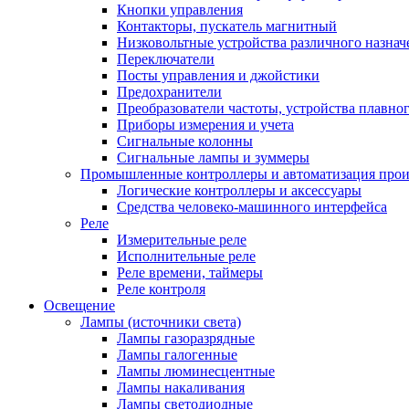
Кнопки управления
Контакторы, пускатель магнитный
Низковольтные устройства различного назнач
Переключатели
Посты управления и джойстики
Предохранители
Преобразователи частоты, устройства плавног
Приборы измерения и учета
Сигнальные колонны
Сигнальные лампы и зуммеры
Промышленные контроллеры и автоматизация прои
Логические контроллеры и аксессуары
Средства человеко-машинного интерфейса
Реле
Измерительные реле
Исполнительные реле
Реле времени, таймеры
Реле контроля
Освещение
Лампы (источники света)
Лампы газоразрядные
Лампы галогенные
Лампы люминесцентные
Лампы накаливания
Лампы светодиодные