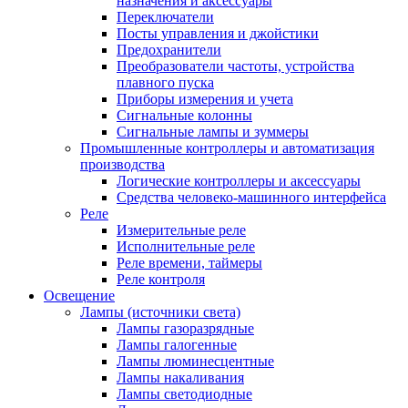
назначения и аксессуары
Переключатели
Посты управления и джойстики
Предохранители
Преобразователи частоты, устройства
плавного пуска
Приборы измерения и учета
Сигнальные колонны
Сигнальные лампы и зуммеры
Промышленные контроллеры и автоматизация
производства
Логические контроллеры и аксессуары
Средства человеко-машинного интерфейса
Реле
Измерительные реле
Исполнительные реле
Реле времени, таймеры
Реле контроля
Освещение
Лампы (источники света)
Лампы газоразрядные
Лампы галогенные
Лампы люминесцентные
Лампы накаливания
Лампы светодиодные