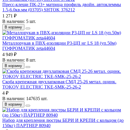
Пресс-клещи ПК-23+ матрица профиль двойн. автоклеммы
1.5-6.0кв.мм (03705) SHTOK 376212
1 271 ₽
В наличии: 5 шт.
В корзину
Металлорукав в ПВХ-изоляции Р3-ЦП нг LS 18 (уп.50м)
ГОФРОМАТИК zeta44604
4 949 ₽
В наличии: 8 шт.
В корзину
Скоба крепежная двухлапковая СМД 25-26 метал. оцинк.
TOKOV ELECTRIC TKE-SMK-25-26-2
4 ₽
В наличии: 147635 шт.
В корзину
Набор для крепления люстры БЕРИ И КРЕПИ с кольцом (до
150кг) ПАРТНЕР 80940