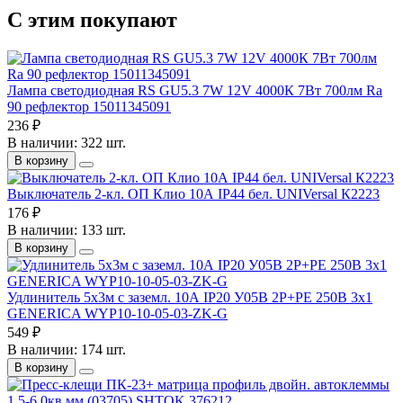
С этим покупают
Лампа светодиодная RS GU5.3 7W 12V 4000К 7Вт 700лм Ra
90 рефлектор 15011345091
236 ₽
В наличии: 322 шт.
В корзину
Выключатель 2-кл. ОП Клио 10А IP44 бел. UNIVersal К2223
176 ₽
В наличии: 133 шт.
В корзину
Удлинитель 5х3м с заземл. 10А IP20 У05В 2P+PE 250В 3х1
GENERICA WYP10-10-05-03-ZK-G
549 ₽
В наличии: 174 шт.
В корзину