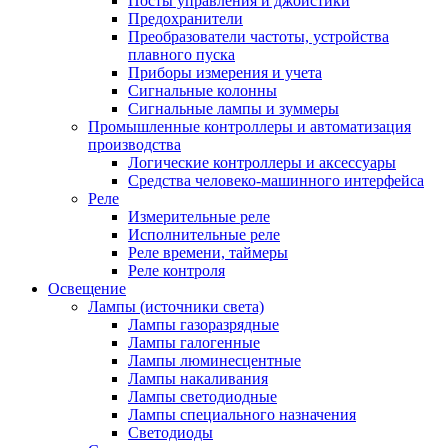
Посты управления и джойстики
Предохранители
Преобразователи частоты, устройства
плавного пуска
Приборы измерения и учета
Сигнальные колонны
Сигнальные лампы и зуммеры
Промышленные контроллеры и автоматизация
производства
Логические контроллеры и аксессуары
Средства человеко-машинного интерфейса
Реле
Измерительные реле
Исполнительные реле
Реле времени, таймеры
Реле контроля
Освещение
Лампы (источники света)
Лампы газоразрядные
Лампы галогенные
Лампы люминесцентные
Лампы накаливания
Лампы светодиодные
Лампы специального назначения
Светодиоды