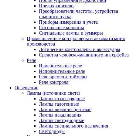
Посты управления и джойстики
Предохранители
Преобразователи частоты, устройства
плавного пуска
Приборы измерения и учета
Сигнальные колонны
Сигнальные лампы и зуммеры
Промышленные контроллеры и автоматизация
производства
Логические контроллеры и аксессуары
Средства человеко-машинного интерфейса
Реле
Измерительные реле
Исполнительные реле
Реле времени, таймеры
Реле контроля
Освещение
Лампы (источники света)
Лампы газоразрядные
Лампы галогенные
Лампы люминесцентные
Лампы накаливания
Лампы светодиодные
Лампы специального назначения
Светодиоды