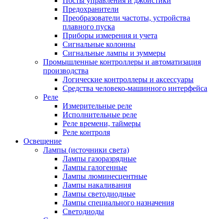
Посты управления и джойстики
Предохранители
Преобразователи частоты, устройства
плавного пуска
Приборы измерения и учета
Сигнальные колонны
Сигнальные лампы и зуммеры
Промышленные контроллеры и автоматизация
производства
Логические контроллеры и аксессуары
Средства человеко-машинного интерфейса
Реле
Измерительные реле
Исполнительные реле
Реле времени, таймеры
Реле контроля
Освещение
Лампы (источники света)
Лампы газоразрядные
Лампы галогенные
Лампы люминесцентные
Лампы накаливания
Лампы светодиодные
Лампы специального назначения
Светодиоды