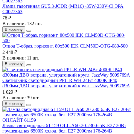
Лампа галогенная GU5.3-JCDR (MR16) -35W-230V-Cl ЭРА
C0027363
76 ₽
В наличии: 132 шт.
В корзину
Отвод Т-образ. горизонт. 80х500 IEK CLM50D-OTG-080-500
2 448 ₽
В наличии: 11 шт.
В корзину
Светильник светодиодный PPL-R WH 24Вт 4000К IP40
d300мм ДВО встраив. ультратонкий кругл. JazzWay 5009769A
1 029 ₽
В наличии: 39 шт.
В корзину
Лампа светодиодная 61 159 OLL-A60-20-230-6.5K-E27 20Вт
грушевидная 6500К холод. бел. E27 2000лм 176-264В