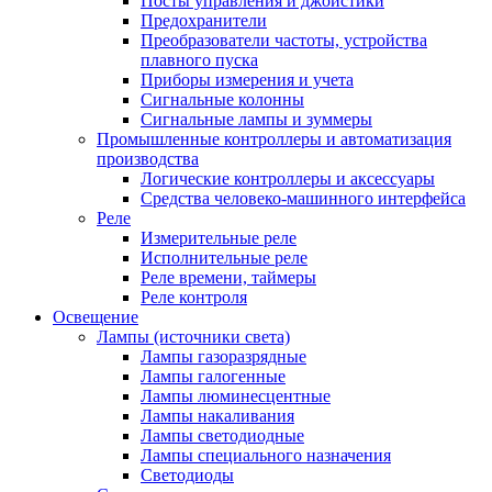
Посты управления и джойстики
Предохранители
Преобразователи частоты, устройства
плавного пуска
Приборы измерения и учета
Сигнальные колонны
Сигнальные лампы и зуммеры
Промышленные контроллеры и автоматизация
производства
Логические контроллеры и аксессуары
Средства человеко-машинного интерфейса
Реле
Измерительные реле
Исполнительные реле
Реле времени, таймеры
Реле контроля
Освещение
Лампы (источники света)
Лампы газоразрядные
Лампы галогенные
Лампы люминесцентные
Лампы накаливания
Лампы светодиодные
Лампы специального назначения
Светодиоды