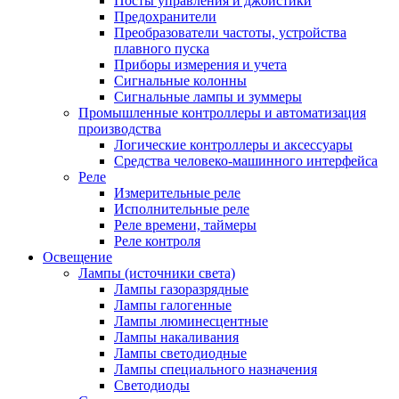
Посты управления и джойстики
Предохранители
Преобразователи частоты, устройства
плавного пуска
Приборы измерения и учета
Сигнальные колонны
Сигнальные лампы и зуммеры
Промышленные контроллеры и автоматизация
производства
Логические контроллеры и аксессуары
Средства человеко-машинного интерфейса
Реле
Измерительные реле
Исполнительные реле
Реле времени, таймеры
Реле контроля
Освещение
Лампы (источники света)
Лампы газоразрядные
Лампы галогенные
Лампы люминесцентные
Лампы накаливания
Лампы светодиодные
Лампы специального назначения
Светодиоды