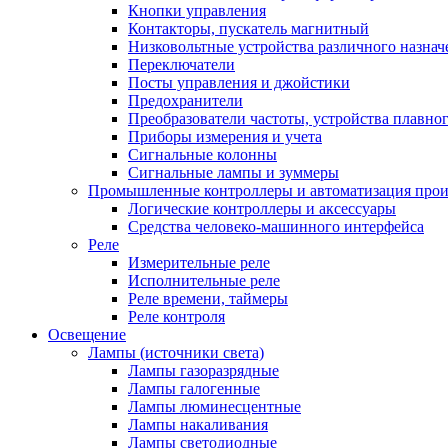
Кнопки управления
Контакторы, пускатель магнитный
Низковольтные устройства различного назнач
Переключатели
Посты управления и джойстики
Предохранители
Преобразователи частоты, устройства плавног
Приборы измерения и учета
Сигнальные колонны
Сигнальные лампы и зуммеры
Промышленные контроллеры и автоматизация прои
Логические контроллеры и аксессуары
Средства человеко-машинного интерфейса
Реле
Измерительные реле
Исполнительные реле
Реле времени, таймеры
Реле контроля
Освещение
Лампы (источники света)
Лампы газоразрядные
Лампы галогенные
Лампы люминесцентные
Лампы накаливания
Лампы светодиодные