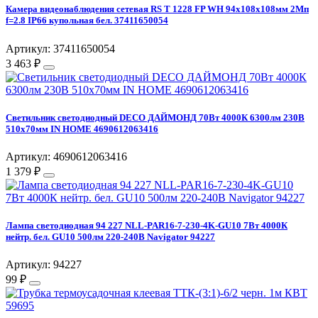
Камера видеонаблюдения сетевая RS T 1228 FP WH 94х108х108мм 2Мп
f=2.8 IP66 купольная бел. 37411650054
Артикул: 37411650054
3 463 ₽
Светильник светодиодный DECO ДАЙМОНД 70Вт 4000К 6300лм 230В
510х70мм IN HOME 4690612063416
Артикул: 4690612063416
1 379 ₽
Лампа светодиодная 94 227 NLL-PAR16-7-230-4K-GU10 7Вт 4000К
нейтр. бел. GU10 500лм 220-240В Navigator 94227
Артикул: 94227
99 ₽