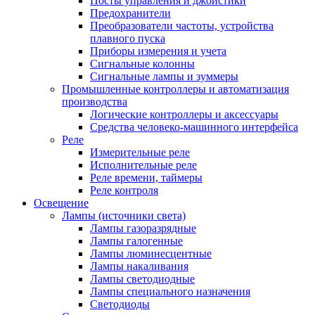
Посты управления и джойстики
Предохранители
Преобразователи частоты, устройства
плавного пуска
Приборы измерения и учета
Сигнальные колонны
Сигнальные лампы и зуммеры
Промышленные контроллеры и автоматизация
производства
Логические контроллеры и аксессуары
Средства человеко-машинного интерфейса
Реле
Измерительные реле
Исполнительные реле
Реле времени, таймеры
Реле контроля
Освещение
Лампы (источники света)
Лампы газоразрядные
Лампы галогенные
Лампы люминесцентные
Лампы накаливания
Лампы светодиодные
Лампы специального назначения
Светодиоды