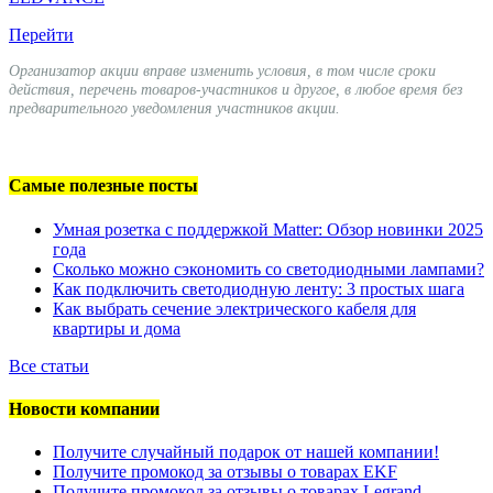
Перейти
Организатор акции вправе изменить условия, в том числе сроки
действия, перечень товаров-участников и другое, в любое время без
предварительного уведомления участников акции.
Самые полезные посты
Умная розетка с поддержкой Matter: Обзор новинки 2025
года
Сколько можно сэкономить со светодиодными лампами?
Как подключить светодиодную ленту: 3 простых шага
Как выбрать сечение электрического кабеля для
квартиры и дома
Все статьи
Новости компании
Получите случайный подарок от нашей компании!
Получите промокод за отзывы о товарах EKF
Получите промокод за отзывы о товарах Legrand