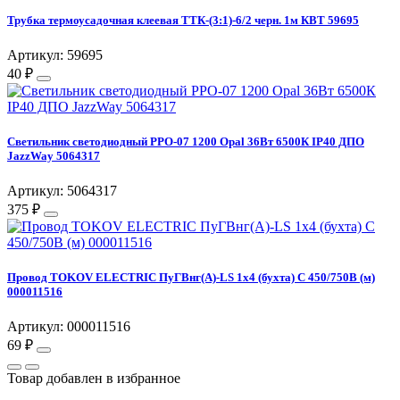
Трубка термоусадочная клеевая ТТК-(3:1)-6/2 черн. 1м КВТ 59695
Артикул: 59695
40 ₽
Светильник светодиодный PPO-07 1200 Opal 36Вт 6500К IP40 ДПО
JazzWay 5064317
Артикул: 5064317
375 ₽
Провод TOKOV ELECTRIC ПуГВнг(А)-LS 1х4 (бухта) С 450/750В (м)
000011516
Артикул: 000011516
69 ₽
Товар добавлен в избранное