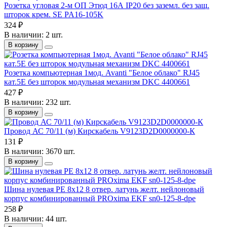
Розетка угловая 2-м ОП Этюд 16А IP20 без заземл. без защ.
шторок крем. SE PA16-105K
324 ₽
В наличии: 2 шт.
В корзину
Розетка компьютерная 1мод. Avanti "Белое облако" RJ45
кат.5E без шторок модульная механизм DKC 4400661
427 ₽
В наличии: 232 шт.
В корзину
Провод АС 70/11 (м) Кирскабель V9123D2D0000000-К
131 ₽
В наличии: 3670 шт.
В корзину
Шина нулевая PE 8х12 8 отвер. латунь желт. нейлоновый
корпус комбинированный PROxima EKF sn0-125-8-dpe
258 ₽
В наличии: 44 шт.