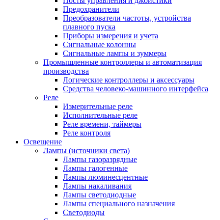
Посты управления и джойстики
Предохранители
Преобразователи частоты, устройства
плавного пуска
Приборы измерения и учета
Сигнальные колонны
Сигнальные лампы и зуммеры
Промышленные контроллеры и автоматизация
производства
Логические контроллеры и аксессуары
Средства человеко-машинного интерфейса
Реле
Измерительные реле
Исполнительные реле
Реле времени, таймеры
Реле контроля
Освещение
Лампы (источники света)
Лампы газоразрядные
Лампы галогенные
Лампы люминесцентные
Лампы накаливания
Лампы светодиодные
Лампы специального назначения
Светодиоды