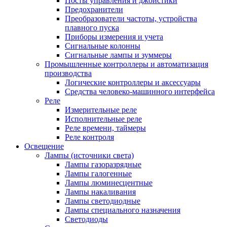
Посты управления и джойстики
Предохранители
Преобразователи частоты, устройства
плавного пуска
Приборы измерения и учета
Сигнальные колонны
Сигнальные лампы и зуммеры
Промышленные контроллеры и автоматизация
производства
Логические контроллеры и аксессуары
Средства человеко-машинного интерфейса
Реле
Измерительные реле
Исполнительные реле
Реле времени, таймеры
Реле контроля
Освещение
Лампы (источники света)
Лампы газоразрядные
Лампы галогенные
Лампы люминесцентные
Лампы накаливания
Лампы светодиодные
Лампы специального назначения
Светодиоды