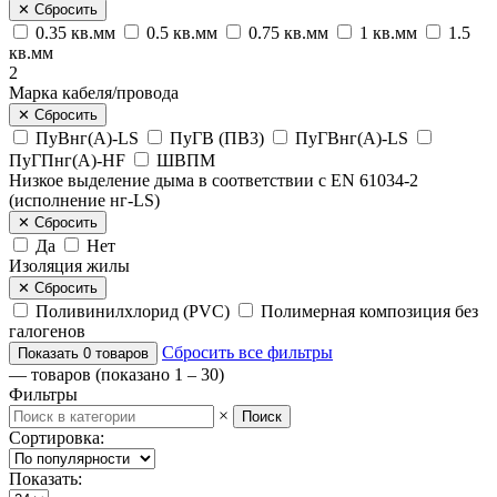
✕
Сбросить
0.35 кв.мм
0.5 кв.мм
0.75 кв.мм
1 кв.мм
1.5
кв.мм
2
Марка кабеля/провода
✕
Сбросить
ПуВнг(А)-LS
ПуГВ (ПВ3)
ПуГВнг(А)-LS
ПуГПнг(А)-HF
ШВПМ
Низкое выделение дыма в соответствии с EN 61034-2
(исполнение нг-LS)
✕
Сбросить
Да
Нет
Изоляция жилы
✕
Сбросить
Поливинилхлорид (PVC)
Полимерная композиция без
галогенов
Сбросить все фильтры
Показать
0
товаров
—
товаров (показано 1 – 30)
Фильтры
×
Поиск
Сортировка:
Показать: