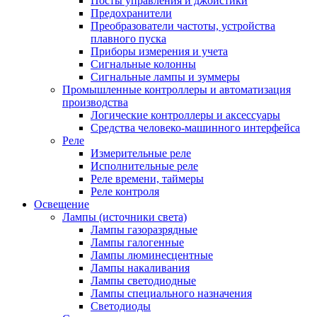
Посты управления и джойстики
Предохранители
Преобразователи частоты, устройства
плавного пуска
Приборы измерения и учета
Сигнальные колонны
Сигнальные лампы и зуммеры
Промышленные контроллеры и автоматизация
производства
Логические контроллеры и аксессуары
Средства человеко-машинного интерфейса
Реле
Измерительные реле
Исполнительные реле
Реле времени, таймеры
Реле контроля
Освещение
Лампы (источники света)
Лампы газоразрядные
Лампы галогенные
Лампы люминесцентные
Лампы накаливания
Лампы светодиодные
Лампы специального назначения
Светодиоды