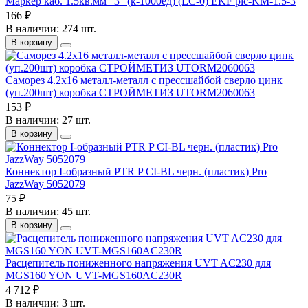
Маркер каб. 1.5кв.мм "3" (к-1000ед) (ЕС-0) EKF plc-KM-1.5-3
166 ₽
В наличии: 274 шт.
В корзину
Саморез 4.2х16 металл-металл с прессшайбой сверло цинк
(уп.200шт) коробка СТРОЙМЕТИЗ UTORM2060063
153 ₽
В наличии: 27 шт.
В корзину
Коннектор I-образный PTR P CI-BL черн. (пластик) Pro
JazzWay 5052079
75 ₽
В наличии: 45 шт.
В корзину
Расцепитель пониженного напряжения UVT AC230 для
MGS160 YON UVT-MGS160AC230R
4 712 ₽
В наличии: 3 шт.