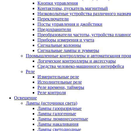
Кнопки управления
Контакторы, пускатель магнитный
Низковольтные устройства различного назнач
Переключатели
Посты управления и джойстики
Предохранители
Преобразователи частоты, устройства плавног
Приборы измерения и учета
Сигнальные колонны
Сигнальные лампы и зуммеры
Промышленные контроллеры и автоматизация прои
Логические контроллеры и аксессуары
Средства человеко-машинного интерфейса
Реле
Измерительные реле
Исполнительные реле
Реле времени, таймеры
Реле контроля
Освещение
Лампы (источники света)
Лампы газоразрядные
Лампы галогенные
Лампы люминесцентные
Лампы накаливания
Лампы светодиодные