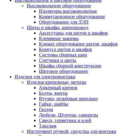
Высоковольтное и щитовое оборудование
Высоковольтное оборудование
Изоляторы высоковольтные
Коммутационное оборудование
Оборудование для ЛЭП
Щиты и шкафы, шинопровод
Аксессуары для щитов и шкафов
Клеммные зажимы
Климат оборудование щитов, шкафов
Корпуса щитов и шкафов
Системы сборных шин
Счетчики и щиты
Шкафы сборной конструкции
Щитовое оборудование
Изделия для электромонтажа
Изделия крепежные, метизы
Анкерный крепеж
Болты, винты
Втулки, резьбовые шпильки
Гайки, шайбы
Гвозди
Дюбели, Шурупы, саморезы
Смеси, герметики и клей
Такелаж
Инструмент ручной, средства для монтажа